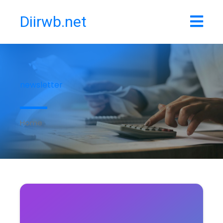
Diirwb.net
newsletter
Home