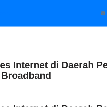
39576
s Internet di Daerah P
s Broadband