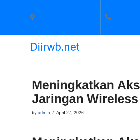
Jl. Adi Sucipto No. 284
(Komplek Transito)
+62821606
Pekanbaru, 28215.
Diirwb.net
Meningkatkan Akse
Jaringan Wireles
by
admin
April 27, 2026